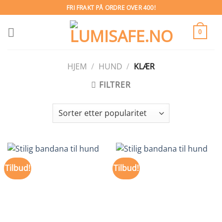
Skip
FRI FRAKT PÅ ORDRE OVER 400!
to
content
0
HJEM
/
HUND
/
KLÆR
FILTRER
Tilbud!
Tilbud!