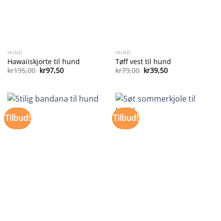
HUND
HUND
Hawaiiskjorte til hund
Tøff vest til hund
Opprinnelig
Nåværende
Opprinnelig
Nåværende
kr
195,00
kr
97,50
kr
79,00
kr
39,50
pris
pris
pris
pris
var:
er:
var:
er:
kr195,00.
kr97,50.
kr79,00.
kr39,50.
Tilbud!
Tilbud!