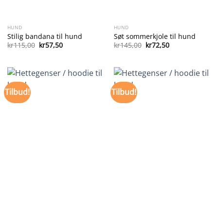
HUND
HUND
Stilig bandana til hund
Søt sommerkjole til hund
Opprinnelig
Nåværende
Opprinnelig
Nåværende
kr
115,00
kr
57,50
kr
145,00
kr
72,50
pris
pris
pris
pris
var:
er:
var:
er:
kr115,00.
kr57,50.
kr145,00.
kr72,50.
Tilbud!
Tilbud!