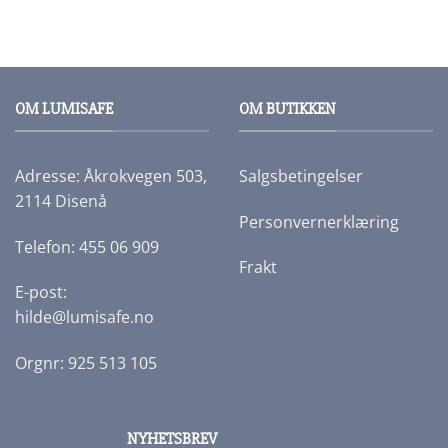
pris
pris
pris
pris
var:
er:
var:
er:
kr128,00.
kr64,00.
kr148,00.
kr74,00.
OM LUMISAFE
OM BUTIKKEN
Adresse: Åkrokvegen 503,
Salgsbetingelser
2114 Disenå
Personvernerklæring
Telefon: 455 06 909
Frakt
E-post:
hilde@lumisafe.no
Orgnr: 925 513 105
NYHETSBREV