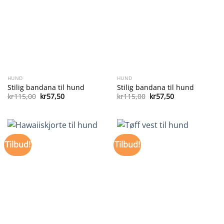
HUND
HUND
Stilig bandana til hund
Stilig bandana til hund
Opprinnelig
Nåværende
Opprinnelig
Nåværende
kr
115,00
kr
57,50
kr
115,00
kr
57,50
pris
pris
pris
pris
var:
er:
var:
er:
kr115,00.
kr57,50.
kr115,00.
kr57,50.
Tilbud!
Tilbud!