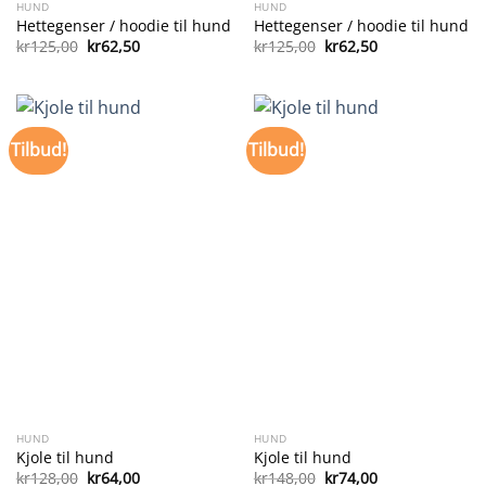
HUND
HUND
Hettegenser / hoodie til hund
Hettegenser / hoodie til hund
Opprinnelig
Nåværende
Opprinnelig
Nåværende
kr
125,00
kr
62,50
kr
125,00
kr
62,50
pris
pris
pris
pris
var:
er:
var:
er:
kr125,00.
kr62,50.
kr125,00.
kr62,50.
Tilbud!
Tilbud!
HUND
HUND
Kjole til hund
Kjole til hund
Opprinnelig
Nåværende
Opprinnelig
Nåværende
kr
128,00
kr
64,00
kr
148,00
kr
74,00