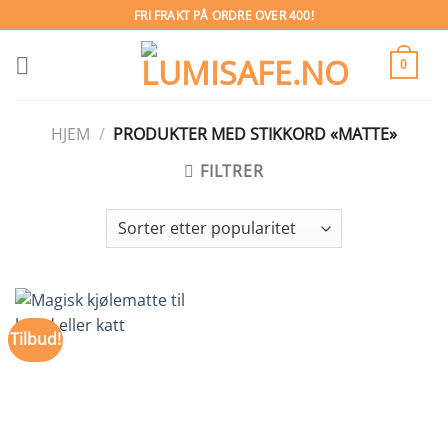
Skip
FRI FRAKT PÅ ORDRE OVER 400!
to
content
0
HJEM
/
PRODUKTER MED STIKKORD «MATTE»
FILTRER
Tilbud!