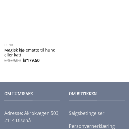
HUND
Magisk kjølematte til hund
eller katt
Opprinnelig
Nåværende
kr
359,00
kr
179,50
pris
pris
var:
er:
kr359,00.
kr179,50.
OM LUMISAFE
OM BUTIKKEN
Adresse: Åkrokvegen 503,
Salgsbetingelser
2114 Disenå
Personvernerklæring