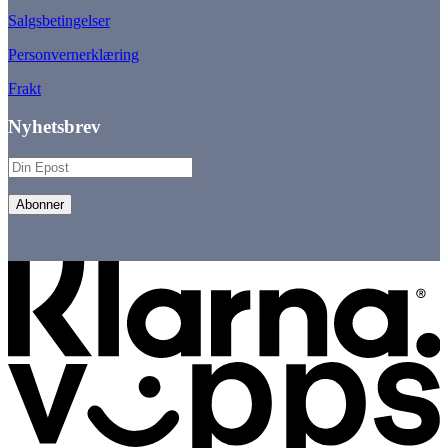
Salgsbetingelser
Personvernerklæring
Frakt
Nyhetsbrev