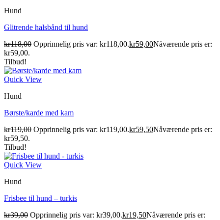
Hund
Glitrende halsbånd til hund
kr
118,00
Opprinnelig pris var: kr118,00.
kr
59,00
Nåværende pris er:
kr59,00.
Tilbud!
Quick View
Hund
Børste/karde med kam
kr
119,00
Opprinnelig pris var: kr119,00.
kr
59,50
Nåværende pris er:
kr59,50.
Tilbud!
Quick View
Hund
Frisbee til hund – turkis
kr
39,00
Opprinnelig pris var: kr39,00.
kr
19,50
Nåværende pris er: