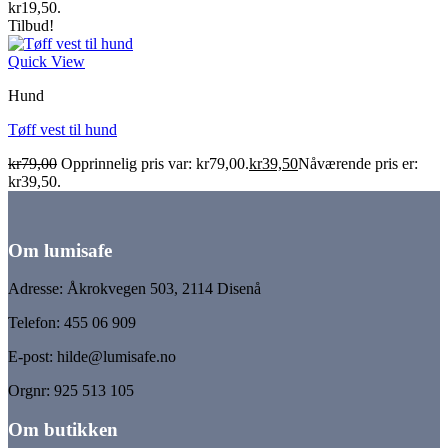
kr19,50.
Tilbud!
Quick View
Hund
Tøff vest til hund
kr
79,00
Opprinnelig pris var: kr79,00.
kr
39,50
Nåværende pris er:
kr39,50.
Om lumisafe
Adresse: Åkrokvegen 503, 2114 Disenå
Telefon: 455 06 909
E-post: hilde@lumisafe.no
Orgnr: 925 513 105
Om butikken