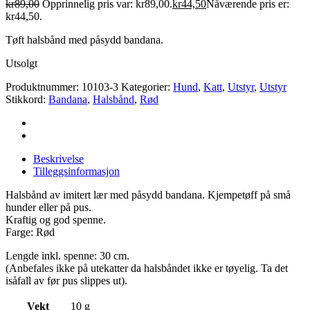
kr
89,00
Opprinnelig pris var: kr89,00.
kr
44,50
Nåværende pris er:
kr44,50.
Tøft halsbånd med påsydd bandana.
Utsolgt
Produktnummer:
10103-3
Kategorier:
Hund
,
Katt
,
Utstyr
,
Utstyr
Stikkord:
Bandana
,
Halsbånd
,
Rød
Beskrivelse
Tilleggsinformasjon
Halsbånd av imitert lær med påsydd bandana. Kjempetøff på små
hunder eller på pus.
Kraftig og god spenne.
Farge: Rød
Lengde inkl. spenne: 30 cm.
(Anbefales ikke på utekatter da halsbåndet ikke er tøyelig. Ta det
isåfall av før pus slippes ut).
Vekt
10 g