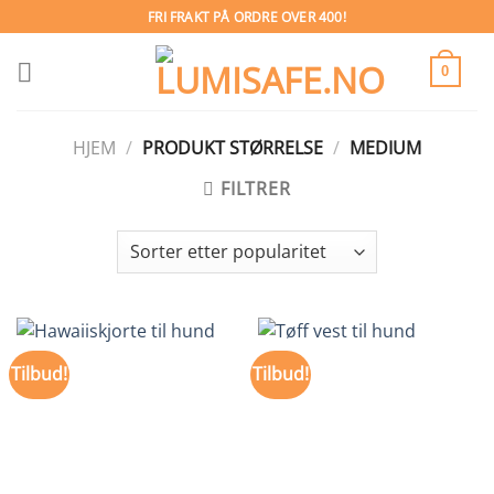
Skip
FRI FRAKT PÅ ORDRE OVER 400!
to
content
0
HJEM
/
PRODUKT STØRRELSE
/
MEDIUM
FILTRER
Tilbud!
Tilbud!