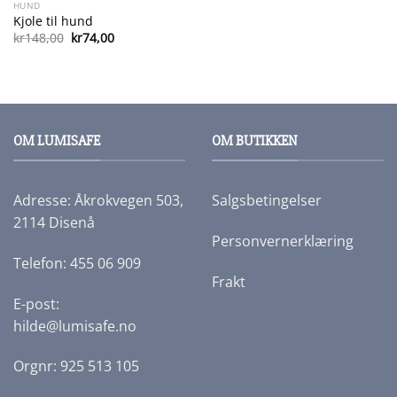
HUND
Kjole til hund
Opprinnelig
Nåværende
kr
148,00
kr
74,00
pris
pris
var:
er:
kr148,00.
kr74,00.
OM LUMISAFE
OM BUTIKKEN
Adresse: Åkrokvegen 503,
Salgsbetingelser
2114 Disenå
Personvernerklæring
Telefon: 455 06 909
Frakt
E-post:
hilde@lumisafe.no
Orgnr: 925 513 105