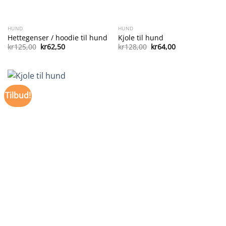
HUND
HUND
Hettegenser / hoodie til hund
Kjole til hund
Opprinnelig
Nåværende
Opprinnelig
Nåværende
kr
125,00
kr
62,50
kr
128,00
kr
64,00
pris
pris
pris
pris
var:
er:
var:
er:
kr125,00.
kr62,50.
kr128,00.
kr64,00.
Tilbud!