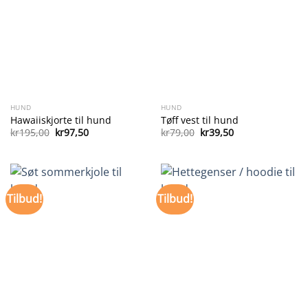
HUND
HUND
Hawaiiskjorte til hund
Tøff vest til hund
Opprinnelig
Nåværende
Opprinnelig
Nåværende
kr
195,00
kr
97,50
kr
79,00
kr
39,50
pris
pris
pris
pris
var:
er:
var:
er:
kr195,00.
kr97,50.
kr79,00.
kr39,50.
Tilbud!
Tilbud!