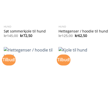
HUND
HUND
Søt sommerkjole til hund
Hettegenser / hoodie til hund
Opprinnelig
Nåværende
Opprinnelig
Nåværende
kr
145,00
kr
72,50
kr
125,00
kr
62,50
pris
pris
pris
pris
var:
er:
var:
er:
kr145,00.
kr72,50.
kr125,00.
kr62,50.
Tilbud!
Tilbud!