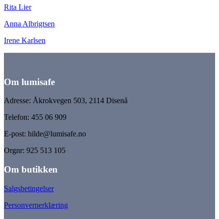
Rita Lier
Anna Albrigtsen
Irene Karlsen
Om lumisafe
Adresse: Åkrokvegen 503, 2114 Disenå
Telefon: 455 06 909
E-post: hilde@lumisafe.no
Orgnr: 925 513 105
Om butikken
Salgsbetingelser
Personvernerklæring