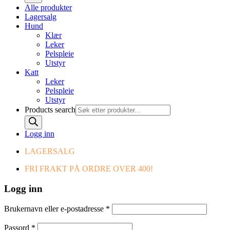
Alle produkter
Lagersalg
Hund
Klær
Leker
Pelspleie
Utstyr
Katt
Leker
Pelspleie
Utstyr
Products search
Logg inn
LAGERSALG
FRI FRAKT PÅ ORDRE OVER 400!
Logg inn
Brukernavn eller e-postadresse
*
Passord
*