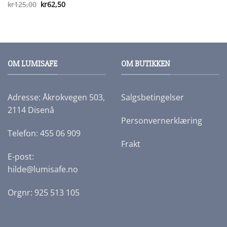
Opprinnelig
Nåværende
kr
125,00
kr
62,50
pris
pris
var:
er:
kr125,00.
kr62,50.
OM LUMISAFE
OM BUTIKKEN
Adresse: Åkrokvegen 503,
Salgsbetingelser
2114 Disenå
Personvernerklæring
Telefon: 455 06 909
Frakt
E-post:
hilde@lumisafe.no
Orgnr: 925 513 105