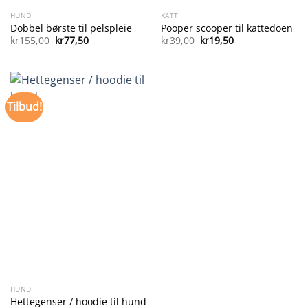
HUND
KATT
Dobbel børste til pelspleie
Pooper scooper til kattedoen
Opprinnelig
Nåværende
Opprinnelig
Nåværende
kr
155,00
kr
77,50
kr
39,00
kr
19,50
pris
pris
pris
pris
var:
er:
var:
er:
kr155,00.
kr77,50.
kr39,00.
kr19,50.
Tilbud!
HUND
Hettegenser / hoodie til hund