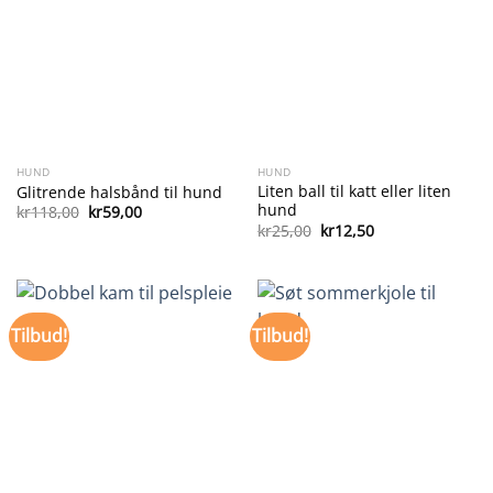
HUND
HUND
Liten ball til katt eller liten
Glitrende halsbånd til hund
hund
Opprinnelig
Nåværende
kr
118,00
kr
59,00
pris
pris
Opprinnelig
Nåværende
kr
25,00
kr
12,50
var:
er:
pris
pris
kr118,00.
kr59,00.
var:
er:
kr25,00.
kr12,50.
Tilbud!
Tilbud!