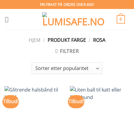
Skip
FRI FRAKT PÅ ORDRE OVER 400!
to
content
0
HJEM
/
PRODUKT FARGE
/
ROSA
FILTRER
Tilbud!
Tilbud!