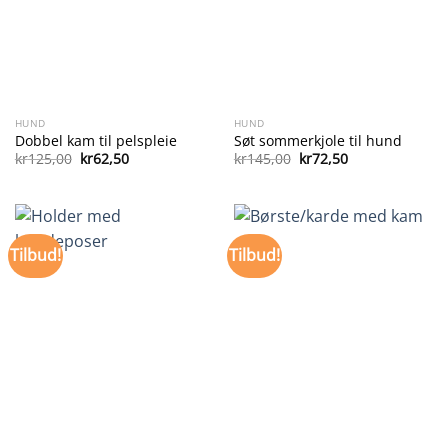
HUND
HUND
Dobbel kam til pelspleie
Søt sommerkjole til hund
Opprinnelig
Nåværende
Opprinnelig
Nåværende
kr
125,00
kr
62,50
kr
145,00
kr
72,50
pris
pris
pris
pris
var:
er:
var:
er:
kr125,00.
kr62,50.
kr145,00.
kr72,50.
Tilbud!
Tilbud!