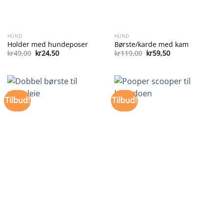
HUND
HUND
Holder med hundeposer
Børste/karde med kam
Opprinnelig
Nåværende
Opprinnelig
Nåværende
kr
49,00
kr
24,50
kr
119,00
kr
59,50
pris
pris
pris
pris
var:
er:
var:
er:
kr49,00.
kr24,50.
kr119,00.
kr59,50.
Tilbud!
Tilbud!