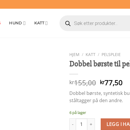
Products
search
G
HUND
KATT
HJEM
/
KATT
/
PELSPLEIE
Dobbel børste til pe
Opprinne
N
155,00
77,50
kr
kr
pris
pr
Dobbel børste, syntetisk bu
var:
er
ståltagger på den andre.
kr155,00
kr
6 på lager
Dobbel børste til pelspleie anta
LEGG I H