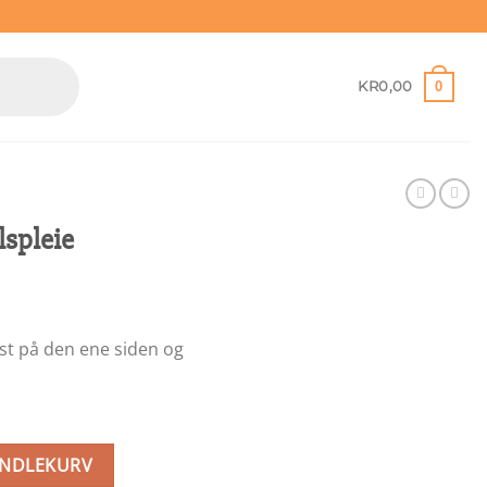
0
KR
0,00
lspleie
lig
åværende
is
st på den ene siden og
:
.
77,50.
ll
ANDLEKURV