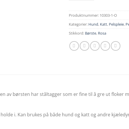
Produktnummer:
10303-1-O
Kategorier:
Hund
,
Katt
,
Pelspleie
,
Pe
Stikkord:
Børste
,
Rosa
iden av børsten har ståltagger som er fine til å gre ut floke
olde i. Kan brukes på både hund og katt og andre kjæledyr s