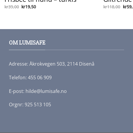
Opprinnelig
Nåværende
Oppr
kr
39,00
kr
19,50
kr
118,00
kr
59
pris
pris
pris
var:
er:
var:
kr39,00.
kr19,50.
kr118
OM LUMISAFE
Adresse: Åkrokvegen 503, 2114 Disenå
Telefon: 455 06 909
E-post: hilde@lumisafe.no
Orgnr: 925 513 105