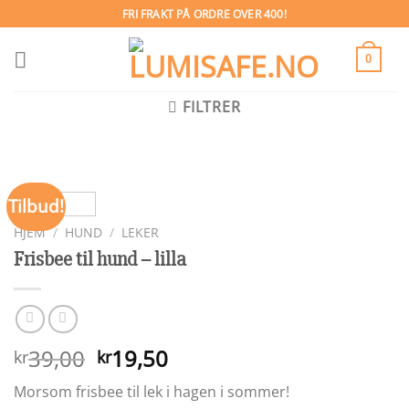
Skip
FRI FRAKT PÅ ORDRE OVER 400!
to
content
0
FILTRER
Tilbud!
HJEM
/
HUND
/
LEKER
Frisbee til hund – lilla
Opprinnelig
Nåværende
39,00
19,50
kr
kr
pris
pris
Morsom frisbee til lek i hagen i sommer!
var:
er: