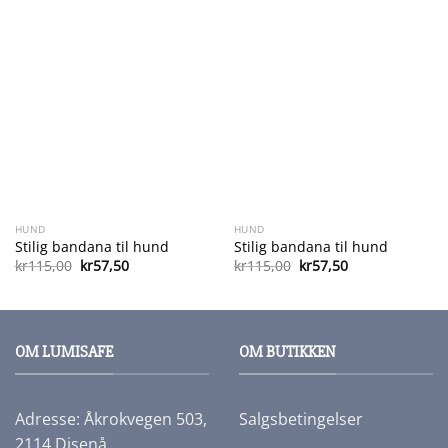
HUND
HUND
Stilig bandana til hund
Stilig bandana til hund
Opprinnelig
Nåværende
Opprinnelig
Nåværende
kr
115,00
kr
57,50
kr
115,00
kr
57,50
pris
pris
pris
pris
var:
er:
var:
er:
kr115,00.
kr57,50.
kr115,00.
kr57,50.
OM LUMISAFE
OM BUTIKKEN
Adresse: Åkrokvegen 503,
Salgsbetingelser
2114 Disenå