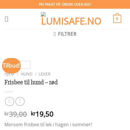
Skip
FRI FRAKT PÅ ORDRE OVER 400!
to
content
0
FILTRER
Tilbud!
HJEM
/
HUND
/
LEKER
Frisbee til hund – rød
Opprinnelig
Nåværende
39,00
19,50
kr
kr
pris
pris
Morsom frisbee til lek i hagen i sommer!
var:
er: