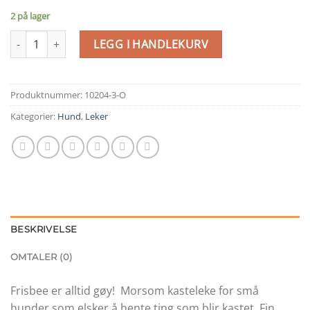
kr39,00.
kr19,50.
2 på lager
Frisbee til hund - rød antall
LEGG I HANDLEKURV
Produktnummer:
10204-3-O
Kategorier:
Hund
,
Leker
BESKRIVELSE
OMTALER (0)
Frisbee er alltid gøy! Morsom kasteleke for små
hunder som elsker å hente ting som blir kastet. Fin