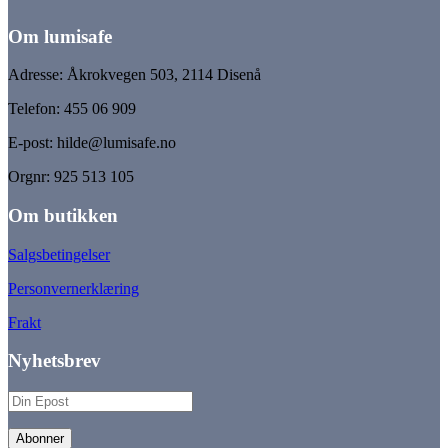
Om lumisafe
Adresse: Åkrokvegen 503, 2114 Disenå
Telefon: 455 06 909
E-post: hilde@lumisafe.no
Orgnr: 925 513 105
Om butikken
Salgsbetingelser
Personvernerklæring
Frakt
Nyhetsbrev