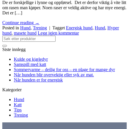
De er forskjellige i lynne og oppførsel. Det er derfor viktig å vite litt
om rasen man kjøper. Noen raser er veldig aktive og har mye energi.
Det er […]
Continue reading
→
Posted in
Hund
,
Trening
|
Tagget
Energisk hund
,
Hund
,
Hyper
hund
,
masete hund
Legg igjen kommentar
Siste innlegg
Kulde og kjæledyr
Samspill med katt
Sommervarme – deilig for oss – en plage for mange dyr
Når hunden blir overvektig eller syk av mat.
Når hunden er for energisk
Kategorier
Hund
Katt
Tips
Trening