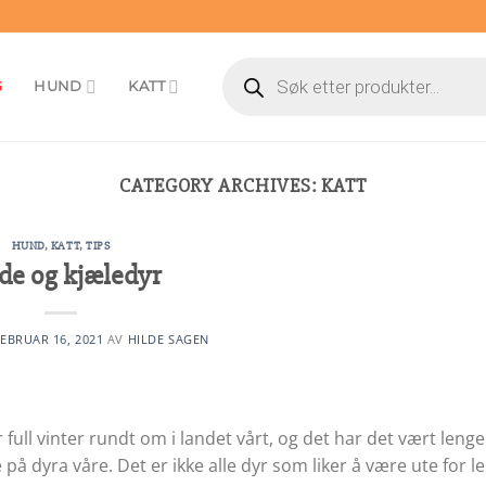
Products
search
G
HUND
KATT
CATEGORY ARCHIVES:
KATT
HUND
,
KATT
,
TIPS
de og kjæledyr
EBRUAR 16, 2021
AV
HILDE SAGEN
full vinter rundt om i landet vårt, og det har det vært lenge
ke på dyra våre. Det er ikke alle dyr som liker å være ute for 