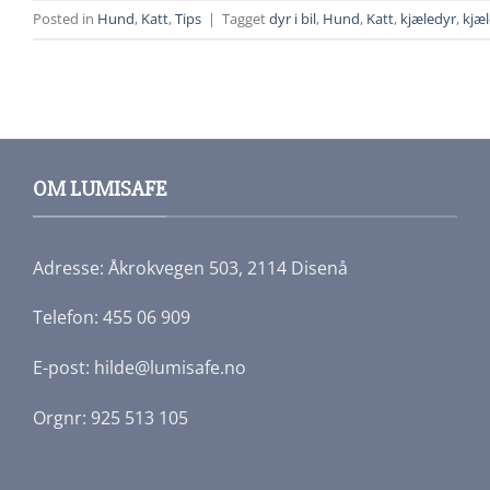
Posted in
Hund
,
Katt
,
Tips
|
Tagget
dyr i bil
,
Hund
,
Katt
,
kjæledyr
,
kjæl
OM LUMISAFE
Adresse: Åkrokvegen 503, 2114 Disenå
Telefon: 455 06 909
E-post: hilde@lumisafe.no
Orgnr: 925 513 105