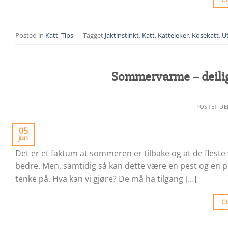
Posted in
Katt
,
Tips
|
Tagget
Jaktinstinkt
,
Katt
,
Katteleker
,
Kosekatt
,
U
Sommervarme – deilig 
POSTET D
05
jun
Det er et faktum at sommeren er tilbake og at de flest
bedre. Men, samtidig så kan dette være en pest og en pl
tenke på. Hva kan vi gjøre? De må ha tilgang […]
C