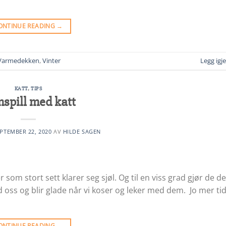
ONTINUE READING
→
Varmedekken
,
Vinter
Legg ig
KATT
,
TIPS
spill med katt
PTEMBER 22, 2020
AV
HILDE SAGEN
r som stort sett klarer seg sjøl. Og til en viss grad gjør de d
 oss og blir glade når vi koser og leker med dem. Jo mer ti
ONTINUE READING
→