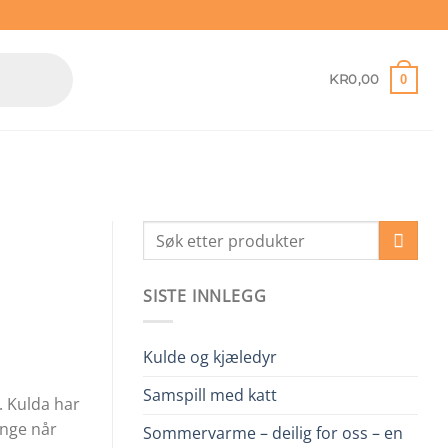
0
KR
0,00
SISTE INNLEGG
Kulde og kjæledyr
Samspill med katt
. Kulda har
lenge når
Sommervarme – deilig for oss – en