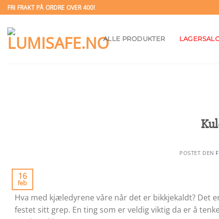
Skip
FRI FRAKT PÅ ORDRE OVER 400!
to
content
ALLE PRODUKTER
LAGERSAL
Kul
POSTET DEN
F
16
feb
Hva med kjæledyrene våre når det er bikkjekaldt? Det er 
festet sitt grep. En ting som er veldig viktig da er å ten