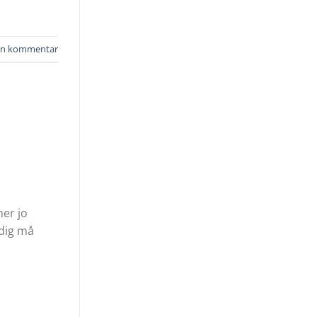
jen kommentar
mer jo
adig må