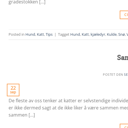
gradestokken […]
C
Posted in
Hund
,
Katt
,
Tips
|
Tagget
Hund
,
Katt
,
kjæledyr
,
Kulde
,
Snø
,
Sam
POSTET DEN
SE
22
sep
De fleste av oss tenker at katter er selvstendige individe
er ikke dermed sagt at de ikke liker å være sammen med
sammen […]
C