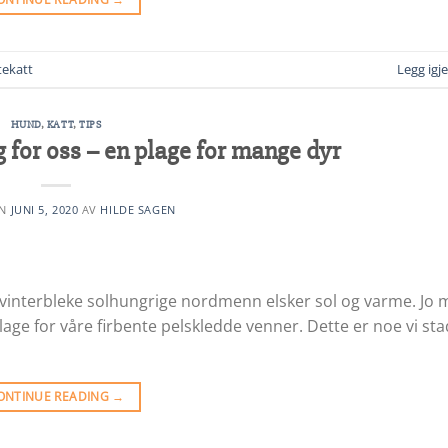
tekatt
Legg ig
HUND
,
KATT
,
TIPS
for oss – en plage for mange dyr
EN
JUNI 5, 2020
AV
HILDE SAGEN
e vinterbleke solhungrige nordmenn elsker sol og varme. Jo 
age for våre firbente pelskledde venner. Dette er noe vi st
ONTINUE READING
→