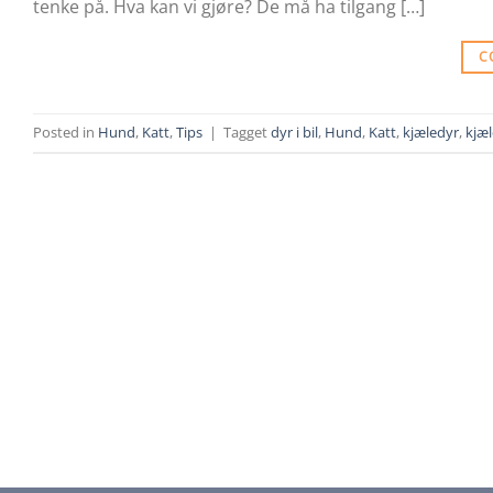
tenke på. Hva kan vi gjøre? De må ha tilgang […]
C
Posted in
Hund
,
Katt
,
Tips
|
Tagget
dyr i bil
,
Hund
,
Katt
,
kjæledyr
,
kjæl