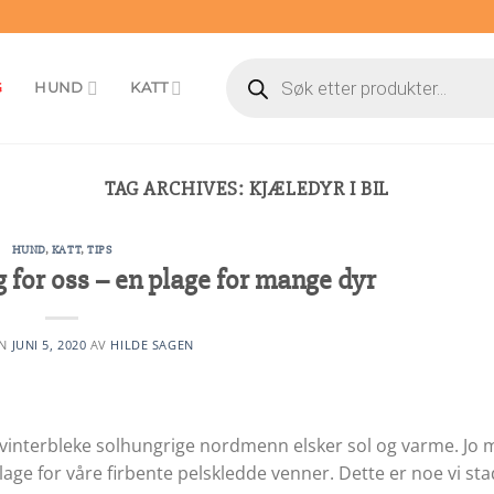
Products
search
G
HUND
KATT
TAG ARCHIVES:
KJÆLEDYR I BIL
HUND
,
KATT
,
TIPS
for oss – en plage for mange dyr
EN
JUNI 5, 2020
AV
HILDE SAGEN
e vinterbleke solhungrige nordmenn elsker sol og varme. Jo 
age for våre firbente pelskledde venner. Dette er noe vi st