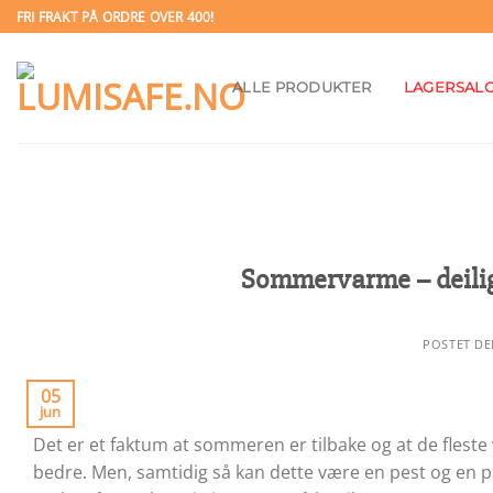
Skip
FRI FRAKT PÅ ORDRE OVER 400!
to
content
ALLE PRODUKTER
LAGERSAL
Sommervarme – deilig 
POSTET D
05
jun
Det er et faktum at sommeren er tilbake og at de flest
bedre. Men, samtidig så kan dette være en pest og en pl