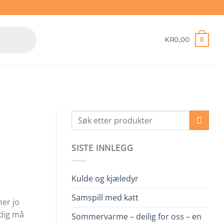
0
KR
0,00
SISTE INNLEGG
Kulde og kjæledyr
Samspill med katt
mer jo
adig må
Sommervarme – deilig for oss – en