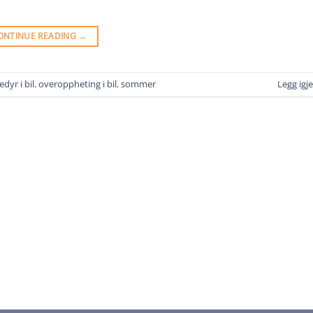
ONTINUE READING
→
edyr i bil
,
overoppheting i bil
,
sommer
Legg ig