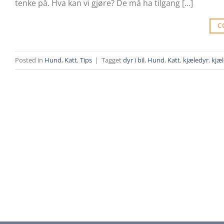
tenke på. Hva kan vi gjøre? De må ha tilgang […]
C
Posted in
Hund
,
Katt
,
Tips
|
Tagget
dyr i bil
,
Hund
,
Katt
,
kjæledyr
,
kjæl