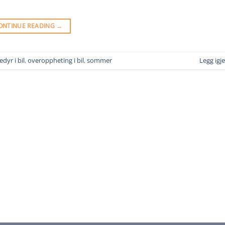
ONTINUE READING
→
edyr i bil
,
overoppheting i bil
,
sommer
Legg ig