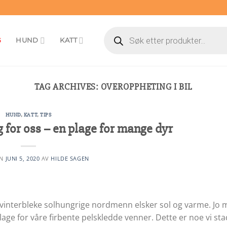
Products
search
G
HUND
KATT
TAG ARCHIVES:
OVEROPPHETING I BIL
HUND
,
KATT
,
TIPS
for oss – en plage for mange dyr
EN
JUNI 5, 2020
AV
HILDE SAGEN
e vinterbleke solhungrige nordmenn elsker sol og varme. Jo 
age for våre firbente pelskledde venner. Dette er noe vi st