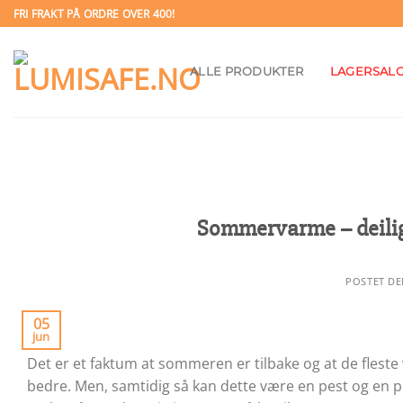
Skip
FRI FRAKT PÅ ORDRE OVER 400!
to
content
ALLE PRODUKTER
LAGERSAL
Sommervarme – deilig 
POSTET D
05
jun
Det er et faktum at sommeren er tilbake og at de flest
bedre. Men, samtidig så kan dette være en pest og en pl