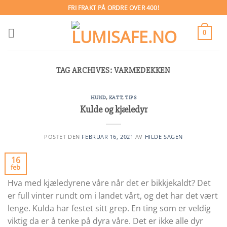
Skip
FRI FRAKT PÅ ORDRE OVER 400!
to
content
0
TAG ARCHIVES:
VARMEDEKKEN
HUND
,
KATT
,
TIPS
Kulde og kjæledyr
POSTET DEN
FEBRUAR 16, 2021
AV
HILDE SAGEN
16
feb
Hva med kjæledyrene våre når det er bikkjekaldt? Det
er full vinter rundt om i landet vårt, og det har det vært
lenge. Kulda har festet sitt grep. En ting som er veldig
viktig da er å tenke på dyra våre. Det er ikke alle dyr